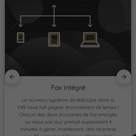
Fax intégré
Le nouveau système de télécopie dans la
V49 nous fait gagner énormément de temps !
Chacun des deux douzaines de fax envoyés
ou reçus par jour prenait auparavant 4
minutes à gérer, maintenant, cela ne prend