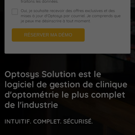
traitons les données.
Oui, je souhaite recevoir des offres exclusives et des
mises à jour d'Optosys par courriel. Je comprends que
je peux me désinscrire à tout moment.
RÉSERVER MA DÉMO
Optosys Solution est le
logiciel de gestion de clinique
d'optométrie le plus complet
de l'industrie
INTUITIF. COMPLET. SÉCURISÉ.