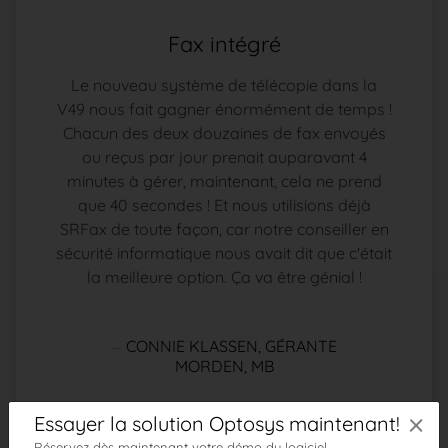
Fax intégré
Le nouveau système de télécopie dans la
V49 nous fait gagner énormément de temps !
Chacun des deux douzaines de fax envoyés
ou reçus par jour prenait auparavant 4
minutes à gérer, maintenant, cela ne prend
que 40 secondes ! Et nous utilisions déjà
SRFax de toute façon, car notre conseiller en
sécurité informatique nous avait dit que c'était
la meilleure option. Ça va être génial !
CONNIE KLASSEN, GÉRANTE
MORDEN, MB
×