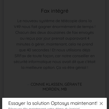
Fax intégré
Le nouveau système de télécopie dans la
V49 nous fait gagner énormément de temps !
Chacun des deux douzaines de fax envoyés
ou reçus par jour prenait auparavant 4
minutes à gérer, maintenant, cela ne prend
que 40 secondes ! Et nous utilisions déjà
SRFax de toute façon, car notre conseiller en
sécurité informatique nous avait dit que c'était
la meilleure option. Ça va être génial !
CONNIE KLASSEN, GÉRANTE
MORDEN, MB
×