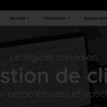
Services
Partenaires
Soutien tec
Le logiciel canadien
stion de cl
r optométristes et optic