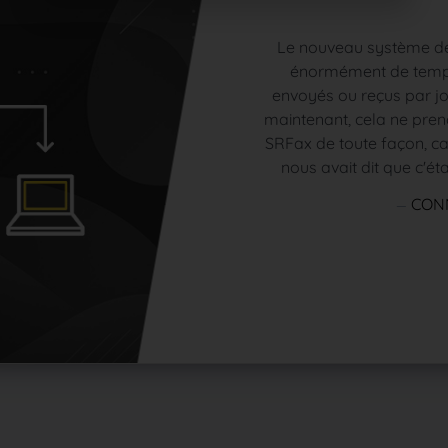
pond à tous les besoins
e clinique et qui nous
Le nouveau système de 
férents modules offerts en
énormément de temps
rsonnaliser notre logiciel
envoyés ou reçus par jo
 spécifiques. J’aime tout
maintenant, cela ne prend
 automatisé des examens
SRFax de toute façon, car
 équipe de se concentrer
nous avait dit que c'éta
ôt que de perdre du temps
rmer les rendez-vous.
CONN
X, OPTOMÉTRISTE
COUAGAN