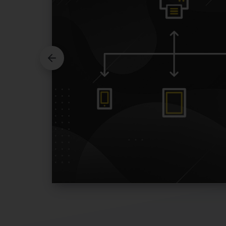
Optosys est un logiciel complet qui ré
qu’on peut avoir comme propriétaire d
simplifie grandement la vie. Avec les dif
forfait ou à la carte, on peut vraiment pe
de gestion de clinique selon nos besoins
particulièrement le système de rappel
par courriel ou texto. Cela permet à mon
sur le service des clients sur place plut
chaque jour au téléphone pour confi
DR. GUILLAUME LANDRY-PROUL
PROPRIÉTAIRE
CENTRE VISUEL MANI