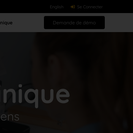
English
Se Connecter
hnique
Demande de démo
inique
iens