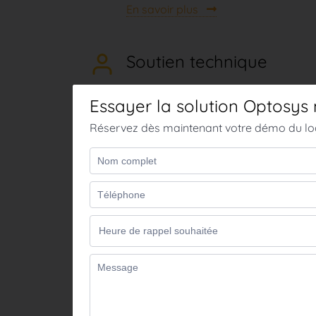
En savoir plus
Soutien technique
Notre équipe de soutien technique
est à vos côtés pour répondre
rapidement à vos besoins et vous
proposer des solutions efficaces
à vos problèmes.
Grâce à cette collaboration
proactive, profitez de formations
et d’un accompagnement optimal
pour faire évoluer votre équipe.
En savoir plus