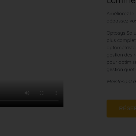
commenc
Améliorez le 
dépassez vos
Optosys Solut
plus complet
optométristes
gestion des r
pour optimise
gestion quoti
Maintenant di
RÉSE