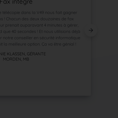
Fax intégré
Aujour
télécopie dans la V49 nous fait gagner
vous 
 ! Chacun des deux douzaines de fax
person
ur prenait auparavant 4 minutes à gérer,
cliniqu
 que 40 secondes ! Et nous utilisions déjà
dehors 
 notre conseiller en sécurité informatique
de not
it la meilleure option. Ça va être génial !
servi
IE KLASSEN, GÉRANTE
MORDEN, MB