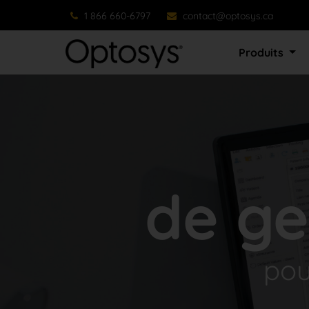
1 866 660-6797
contact@optosys.ca
Produits
de ge
pou