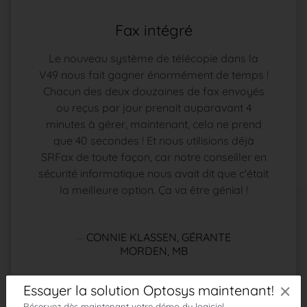
Fax intégré
Le nouveau système de télécopie dans la
V49 nous fait gagner énormément de temps !
Chacun des deux douzaines de fax envoyés
ou reçus par jour prenait auparavant 4
minutes à gérer, maintenant, cela ne prend
que 40 secondes ! Et nous utilisions déjà
SRFax de toute façon, car notre conseiller en
sécurité informatique nous avait dit que c'était
la meilleure option. Ça va être génial !
CONNIE KLASSEN, GÉRANTE
MORDEN, MB
×